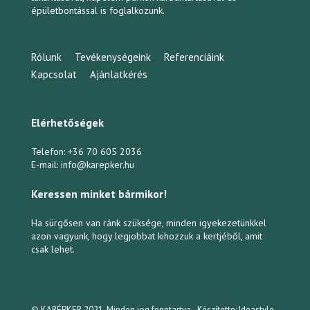
épületbontással is foglalkozunk.
Rólunk
Tevékenységeink
Referenciáink
Kapcsolat
Ajánlatkérés
Elérhetőségek
Telefon:
+36 70 605 2036
E-mail:
info@karepker.hu
Keressen minket bármikor!
Ha sürgősen van ránk szüksége, minden igyekezetünkkel
azon vagyunk, hogy legjobbat kihozzuk a kertjéből, amit
csak lehet.
© KARÉPKER 2021. Minden jog fenntartva - Készítette:
Ideastyle