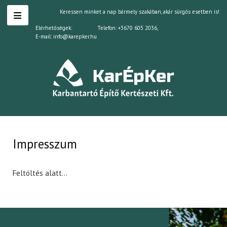
Keressen minket a nap bármely szakában, akár sürgős esetben is!
Elérhetőségek:
Telefon:
+3670 605 2036
,
E-mail:
info@karepker.hu
Impresszum
Feltöltés alatt...